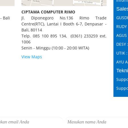
inform
Sales
CIPTAMA COMPUTER RIMO
GUSDE
- Bali
Jl. Diponegoro No.136 Rimo Trade
Centre(RTC), Lantai I Booth 6-7, Denpasar -
RUDY 
Bali, 80114
AGUS 
Telp. 085 100 895 134, (0361) 233259 ext.
1006
DESY 
Senin - Minggu (10:00 - 20:00 WITA)
UTIK :
View Maps
AYU A
Tekni
Suppor
Suppo