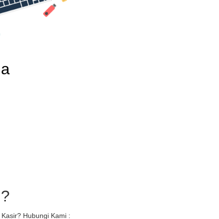
da
U?
 Kasir? Hubungi Kami :