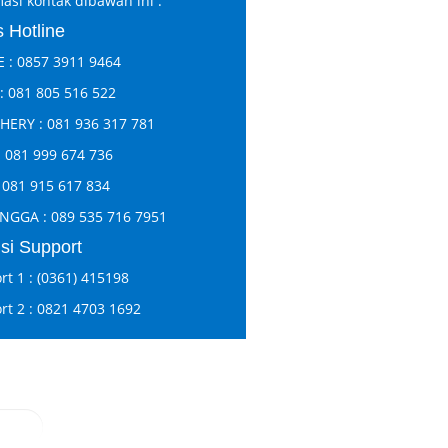
asi kontak dibawah ini :
 Hotline
 : 0857 3911 9464
: 081 805 516 522
HERY : 081 936 317 781
: 081 999 674 736
 081 915 617 834
NGGA : 089 535 716 7951
si Support
t 1 : (0361) 415198
rt 2 : 0821 4703 1692